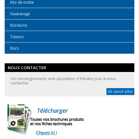
Kits de motte
Haubanage
Bordures
Tuteurs
Bacs
NOUS CONTACTER
Un renseignement, une quotation, n'hésitez pas à nous
contacter.
En savoir plus