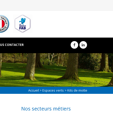
US CONTACTER
Accueil
>
Espaces verts
> Kits de motte
Nos secteurs métiers