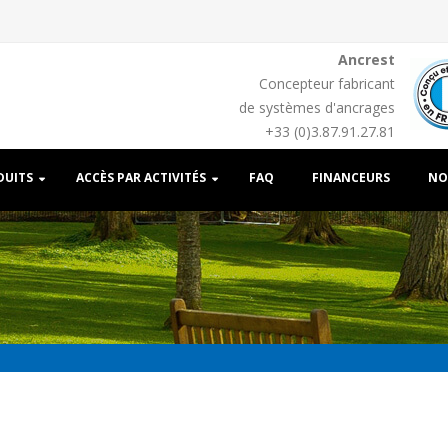
Ancrest
Concepteur fabricant
de systèmes d'ancrages
+33 (0)3.87.91.27.81
DUITS
ACCÈS PAR ACTIVITÉS
FAQ
FINANCEURS
NO