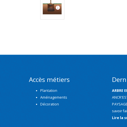
Accès métiers
Derni
Plantation
ARBRE E
Aménagements
ANCR'EST 
Décoration
PAYSAGE 
savoir fa
Lire la s